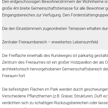
Den erdgeschossigen Bewohnerzimmern der Wohnheime ist je
große 4m breite Gemeinschaftsterrasse für alle Bewohner g
Eingangsbereiches zur Verfügung. Den Förderstättengruppe
Die den Einzelzimmern zugeordneten Terrassen erhalten durc
Zentraler Freiraumbereich – erweitertes Lebensumfeld:
Die Freifläche innerhalb des Rundweges ist parkartig gesta
Zentrum des Freiraumes ist ein großer Holzpavillon der als O
architektonisch hervorgehobenen Gemeinschaftsbereich der
Freiraum fort.
Die befestigten Flächen im Park werden durch geschwungene
Verschiedene Pflanzthemen (z.B. Gräser, Strukturen, Duft 
verdichten sich zu schattigen Rückzugsbereichen oder lasse