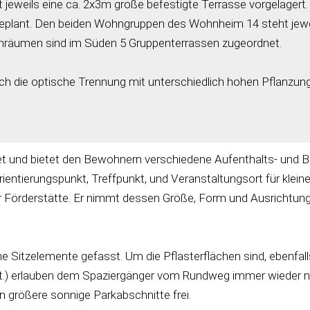
weils eine ca. 2x3m große befestigte Terrasse vorgelagert
eplant. Den beiden Wohngruppen des Wohnheim 14 steht jewei
nräumen sind im Süden 5 Gruppenterrassen zugeordnet.
h die optische Trennung mit unterschiedlich hohen Pflanzunge
ltet und bietet den Bewohnern verschiedene Aufenthalts- und 
rientierungspunkt, Treffpunkt, und Veranstaltungsort für klei
 Förderstätte. Er nimmt dessen Größe, Form und Ausrichtung
 Sitzelemente gefasst. Um die Pflasterflächen sind, ebenfal
ect.) erlauben dem Spaziergänger vom Rundweg immer wieder n
n größere sonnige Parkabschnitte frei.