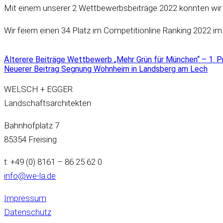
Mit einem unserer 2 Wettbewerbsbeiträge 2022 konnten wir ei
Wir feiern einen 34 Platz im Competitionline Ranking 2022 i
Älterere Beiträge
Wettbewerb „Mehr Grün für München“ – 1. P
Neuerer Beitrag
Segnung Wohnheim in Landsberg am Lech
WELSCH + EGGER
Landschaftsarchitekten
Bahnhofplatz 7
85354 Freising
t: +49 (0) 8161 – 86 25 62 0
info@we-la.de
Impressum
Datenschutz